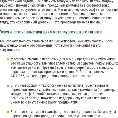
единственная задача — обеспечить точную, как прокатный стан, подачу
рабочих и инженерных смен к проходным комбината в соответствии с
жёстким круглосуточным графиком. Мы измеряем свою эффективность не
в маркетинговых показателях, а в проценте рейсов, выполненных с
отклонением не более пяти минут. В условиях, где смена начинается по
гудку, это не сервисный уровень — это производственная норма.
Услуги, заточенные под цикл металлургического гиганта
Мы сознательно отказались от любых непрофильных активностей. Весь
наш функционал — это отражение потребностей комбината и его
«спутников».
Массовые сменные перевозки для ММК и предприятий-смежников.
Это наша сущность. Мы управляем сетью маршрутов, покрывающих
все жилые районы (Правый берег, Левый берег) и доставляющих
персонал к десяткам проходных и цехов. Работаем в режиме
24/7/365, включая праздники и аварийные вызовы.
Внутризаводская и технологическая логистика. Обеспечиваем
перевозки между удалёнными площадками комбината (например,
между аглофабрикой и сталеплавильным цехом), доставку
ремонтных бригад, инженеров надзора и служебного персонала.
Знаем всю внутреннюю карту предприятия.
Вахтовая логистика и трансфер для командированных. Организуем
перевозки для иногородних специалистов и вахтовиков от