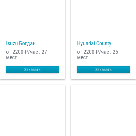
С
Политикой конфиденциальности
ознакомлен(а), даю согласие на
обработку моих Персональных данных
Отправить заказ
Isuzu Богдан
Hyundai County
от 2200
₽/час , 27
от 2200
₽/час , 25
мест
мест
Заказать
Заказать