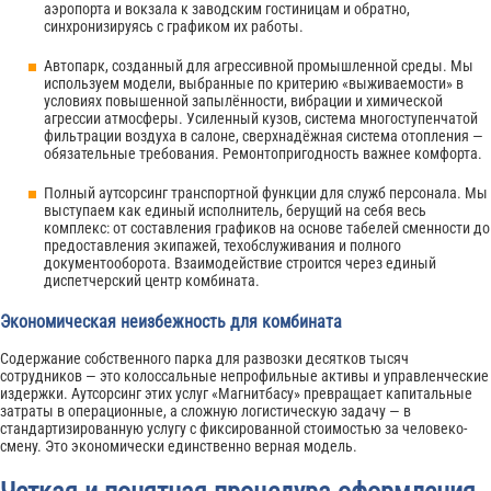
аэропорта и вокзала к заводским гостиницам и обратно,
синхронизируясь с графиком их работы.
Автопарк, созданный для агрессивной промышленной среды. Мы
используем модели, выбранные по критерию «выживаемости» в
условиях повышенной запылённости, вибрации и химической
агрессии атмосферы. Усиленный кузов, система многоступенчатой
фильтрации воздуха в салоне, сверхнадёжная система отопления —
обязательные требования. Ремонтопригодность важнее комфорта.
Полный аутсорсинг транспортной функции для служб персонала. Мы
выступаем как единый исполнитель, берущий на себя весь
комплекс: от составления графиков на основе табелей сменности до
предоставления экипажей, техобслуживания и полного
документооборота. Взаимодействие строится через единый
диспетчерский центр комбината.
Экономическая неизбежность для комбината
Содержание собственного парка для развозки десятков тысяч
сотрудников — это колоссальные непрофильные активы и управленческие
издержки. Аутсорсинг этих услуг «Магнитбасу» превращает капитальные
затраты в операционные, а сложную логистическую задачу — в
стандартизированную услугу с фиксированной стоимостью за человеко-
смену. Это экономически единственно верная модель.