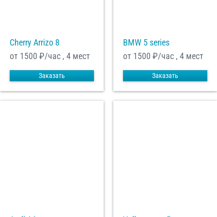
С
Политикой конфиденциальности
ознакомлен(а), даю согласие на
обработку моих Персональных данных
Cherry Arrizo 8
BMW 5 series
Отправить заказ
от 1500
₽/час , 4 мест
от 1500
₽/час , 4 мест
Заказать
Заказать