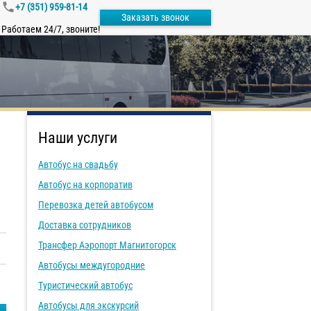
+7 (351) 959-81-14
Заказать звонок
Работаем 24/7, звоните!
Наши услуги
Автобус на свадьбу
Автобус на корпоратив
Перевозка детей автобусом
Доставка сотрудников
Трансфер Аэропорт Магнитогорск
Автобусы междугородние
Туристический автобус
Автобусы для экскурсий