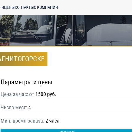
ГИ
ЦЕНЫ
КОНТАКТЫ
О КОМПАНИИ
АГНИТОГОРСКЕ
Параметры и цены
Цена за час: от
1500 руб.
Число мест:
4
Мин. время заказа:
2 часа
енциальности
ознакомлен(а), даю
отку моих Персональных данных