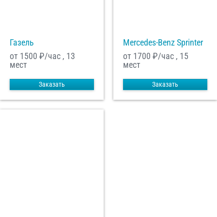
С
Политикой конфиденциальности
ознакомлен(а), даю согласие на
обработку моих Персональных данных
Газель
Mercedes-Benz Sprinter
Отправить заказ
от 1500
₽/час , 13
от 1700
₽/час , 15
мест
мест
Заказать
Заказать