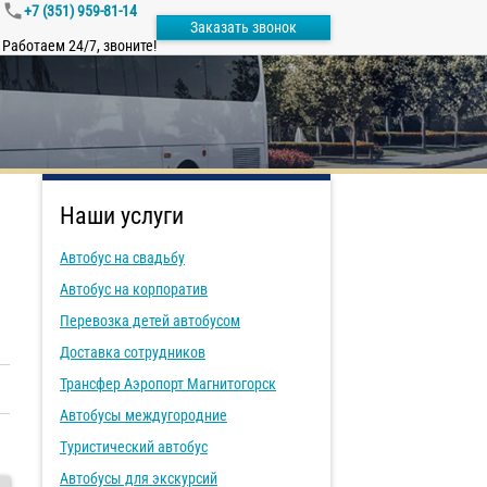
+7 (351) 959-81-14
Заказать звонок
Работаем 24/7, звоните!
Наши услуги
Автобус на свадьбу
Автобус на корпоратив
Перевозка детей автобусом
Доставка сотрудников
Трансфер Аэропорт Магнитогорск
Автобусы междугородние
Туристический автобус
Автобусы для экскурсий