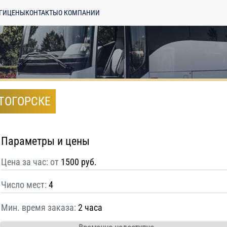
ГИ
ЦЕНЫ
КОНТАКТЫ
О КОМПАНИИ
ТОГОРСКЕ
Параметры и цены
Цена за час: от
1500 руб.
Число мест:
4
Мин. время заказа:
2 часа
енциальности
ознакомлен(а), даю
отку моих Персональных данных