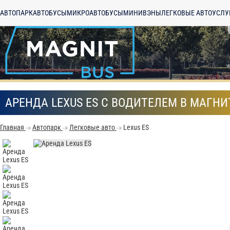
АВТОПАРК
АВТОБУСЫ
МИКРОАВТОБУСЫ
МИНИВЭНЫ
ЛЕГКОВЫЕ АВТО
УСЛУ
АРЕНДА LEXUS ES С ВОДИТЕЛЕМ В МАГНИ
Главная
Автопарк
Легковые авто
Lexus ES
С
Политикой конфид
согласие на обраб