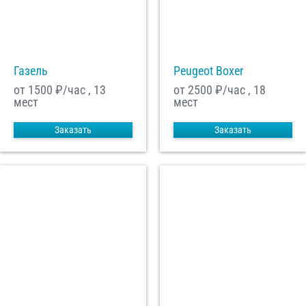
С
Политикой конфиденциальности
ознакомлен(а), даю согласие на
обработку моих Персональных данных
Газель
Peugeot Boxer
Отправить заказ
от 1500
₽/час , 13
от 2500
₽/час , 18
мест
мест
Заказать
Заказать