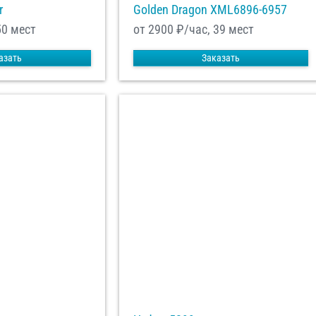
r
Golden Dragon XML6896-6957
50 мест
от 2900
₽/час, 39 мест
азать
Заказать