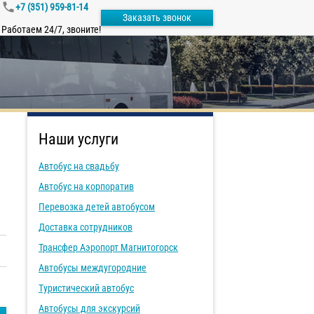
+7 (351) 959-81-14
Заказать звонок
Работаем 24/7, звоните!
Наши услуги
Автобус на свадьбу
Автобус на корпоратив
Перевозка детей автобусом
Доставка сотрудников
Трансфер Аэропорт Магнитогорск
Автобусы междугородние
Туристический автобус
Автобусы для экскурсий