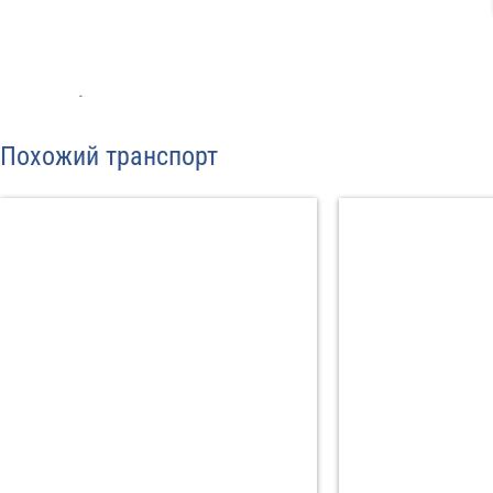
С
Политикой конфид
Похожий транспорт
согласие на обраб
Отп